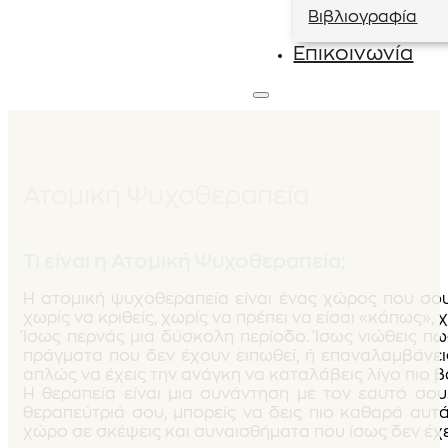
Βιβλιογραφία
Επικοινωνία
Ατομική Ψυχοθεραπεία
Τι είναι η Ατομική Ψυχοθεραπεία;
Η ατομική ψυχοθεραπεία είναι ένας χώρος που σου
χωρίς να κριθείς, χωρίς να πρέπει να είσαι «κάπως», 
Ίσως περνάς μια δύσκολη περίοδο. Ίσως νιώθεις π
πράγματα που δεν έχουν ειπωθεί, ή επαναλαμβάνει
απλώς να έχεις την ανάγκη να καταλάβεις λίγο πιο βαθ
Η θεραπεία είναι μια συνάντηση με τον εαυτό σου
θεραπεύτριά σου, μπορείς να δεις πιο καθαρά αυτ
χώρο σε σκέψεις και συναισθήματα που ίσως δεν έχει