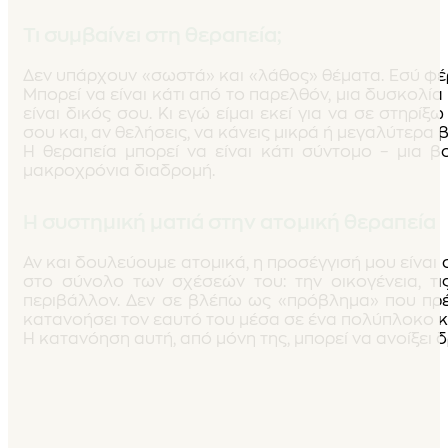
Τι συμβαίνει στη θεραπεία;
Δεν υπάρχουν «σωστά» και «λάθος» θέματα. Εσύ φέρν
Μπορεί να είναι κάτι από το παρελθόν, μια δυσκολί
είναι δικός σου. Κι εγώ είμαι εκεί για να σε στηρί
σου και, αν θελήσεις, να κάνεις μικρά ή μεγαλύτερα
Η θεραπεία μπορεί να είναι κάτι σύντομο – μια β
μακροχρόνια διαδρομή.
Η συστημική ματιά στην ατομική θεραπεία
Αν και δουλεύουμε ατομικά, η προσέγγισή μου είναι
στο σύνολο των σχέσεών του: την οικογένεια, τι
περιβάλλον. Δεν σε βλέπω ως «πρόβλημα» που πρέ
κατανοήσει τον εαυτό του μέσα σε ένα πολύπλοκο κα
Η κατανόηση αυτή, από μόνη της, μπορεί να ανοίξει 