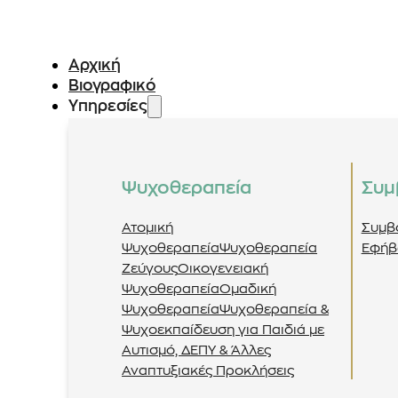
Αρχική
Βιογραφικό
Υπηρεσίες
Ψυχοθεραπεία
Συμ
Ατομική
Συμβ
Ψυχοθεραπεία
Ψυχοθεραπεία
Εφήβ
Ζεύγους
Οικογενειακή
Ψυχοθεραπεία
Ομαδική
Ψυχοθεραπεία
Ψυχοθεραπεία &
Ψυχοεκπαίδευση για Παιδιά με
Αυτισμό, ΔΕΠΥ & Άλλες
Αναπτυξιακές Προκλήσεις