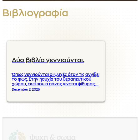
Βιβλιογραφία
Δύο βιβλία γεννιούνται.
Όπως γεννιούνται οι ψυχές όταν τις αγγίξει
το φως. Στην ησυχία του θεραπευτικού
χώρου, εκεί που ο πόνος γίνεται ψίθυρος,…
December 2, 2025