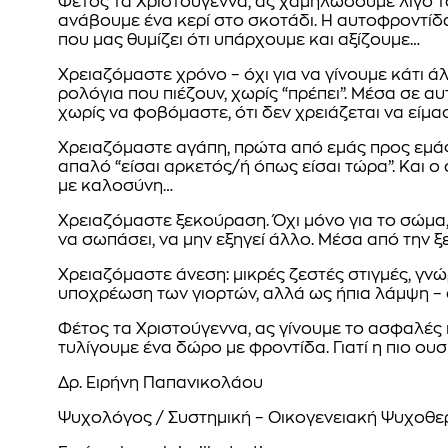
Φέτος τα Χριστούγεννα, ας χαμηλώσουμε λίγο τ
ανάβουμε ένα κερί στο σκοτάδι. Η αυτοφροντίδα 
που μας θυμίζει ότι υπάρχουμε και αξίζουμε…
Χρειαζόμαστε χρόνο – όχι για να γίνουμε κάτι ά
ρολόγια που πιέζουν, χωρίς “πρέπει”. Μέσα σε 
χωρίς να φοβόμαστε, ότι δεν χρειάζεται να είμα
Χρειαζόμαστε αγάπη, πρώτα από εμάς προς εμάς. 
απαλό “είσαι αρκετός/ή όπως είσαι τώρα”. Και ο
με καλοσύνη…
Χρειαζόμαστε ξεκούραση. Όχι μόνο για το σώμα,
να σωπάσει, να μην εξηγεί άλλο. Μέσα από την ξ
Χρειαζόμαστε άνεση: μικρές ζεστές στιγμές, γνώ
υποχρέωση των γιορτών, αλλά ως ήπια λάμψη – σα
Φέτος τα Χριστούγεννα, ας γίνουμε το ασφαλές 
τυλίγουμε ένα δώρο με φροντίδα. Γιατί η πιο ου
Δρ. Ειρήνη Παπανικολάου
Ψυχολόγος / Συστημική – Οικογενειακή Ψυχοθε