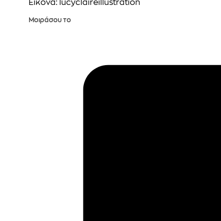
Εικόνα: lucyclaireillustration
Μοιράσου το